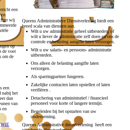
rricht een
e en
chter wij
Queens Administratieve Dienstverlening biedt een
ommeerde
breed scala van diensten aan.
riële
Wilt u uw administratie geheel uitbesteden, of
wilt u liever de administratie zelf doen en ons de
controle en belasting aangifte laten verzorgen.
ingen op
Wilt u uw salaris- en persoons- administratie
p de voet
uitbesteden.
rs om de
Ons alleen de belasting aangifte laten
verzorgen.
Als sparringpartner fungeren.
Zakelijke contracten laten opstellen of laten
s een
verifiëren .
 nabij het
Detachering van administratief / financieel
eer dan
personeel voor korte of langere termijn.
teunen van
s en
Begeleiden bij het opstarten van uw
onderneming.
.
WIE
Queens Administrative dienstverlening heeft een
uitgebreide dienstverlening.