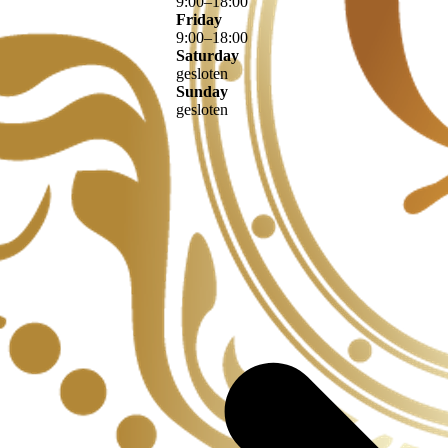
9
:
00
–
18
:
00
Friday
9
:
00
–
18
:
00
Saturday
gesloten
Sunday
gesloten