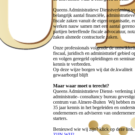
Queens Administratieve Dienstverlening ve
belangrijk aantal financiële, administratiev
fiscale zaken vanuit de eigen organisatie, e
werken nauw samen met een aantal geren
partijen betreffende fiscale advocatuur, nota
zaken alsmede contractuele zaken.
Onze professionals volgende de ontwikkel
fiscaal, juridisch en administratief gebied o
en volgen geregeld opleidingen en semina
kennis te verbreden.
Op deze wijze borgen wij dat de.kwaliteit
gewaarborgd blijft
Maar waar moet u terecht?
Queens Administratieve Dienst- verlening i
administratie- consultancy bureau gevestigd
centrum van Almere-Buiten Wij hebben m
35 jaar kennis in het begeleiden en onders
ondernemers en adviseren van ondernemer
starters
.
Benieuwd wie wij zijn? klick op deze link
ZIJN WIJ?