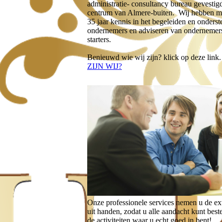
administratie- consultancy bureau gevestigd
centrum van Almere-buiten. Wij hebben m
35 jaar kennis in het begeleiden en onders
ondernemers en adviseren van ondernemer
starters.
Benieuwd wie wij zijn? klick op deze link
ZIJN WIJ?
Onze professionele services nemen u de ex
uit handen, zodat u alle aandacht kunt bes
de activiteiten waar u echt goed in bent!