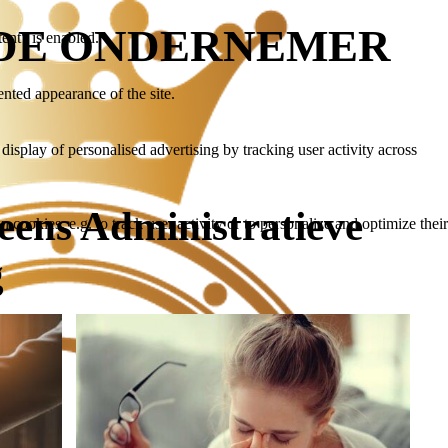
DE ONDERNEMER
tent" is enabled.
ented appearance of the site.
 display of personalised advertising by tracking user activity across
ens Administratieve
 cookies, e.g. to track user activity or to personalize and optimize their
g