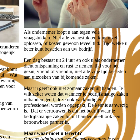
Als ondernemer loopt u aan tegen vele
vraagstukken. Niet alle vraagstukken kunt u zelf
oplossen, of kosten gewoon teveel tijd. Tijd welke u
veranderen
beter kunt besteden aan uw bedrijf.
mogelijk
Een dag bestaat uit 24 uur en ook u als ondernemer
dient ontspanning en rust te nemen, tijd voor het
 wat komt
gezin, vriend of vriendin, niet alle vrije tijd besteden
u af. Wat
aan uitzoeken van bijkomende zaken.
n waarbij
ren voor
Maar u geeft ook niet zomaar zaken uit handen. Je
wilt zeker weten dat wanneer je bedrijfsmatige zaken
uithanden geeft, deze ook vakkundig en
ing van
professioneel worden opgepakt, De kennis aanwezig
mersvorm.
is. Dat er vertrouwen is dat het bedrijf waar je
bedrijfsmatige zaken bij uit handen geeft ook een
betrouwbare partner is.
Maar waar moet u terecht?
s een
Queens Administratieve Dienst- verlening is een