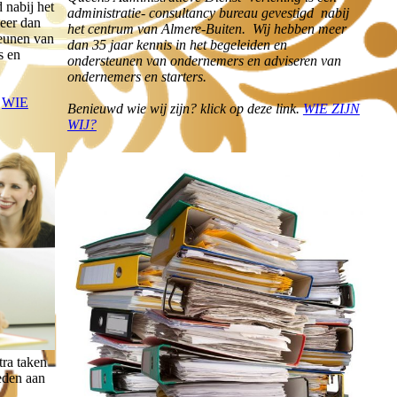
 nabij het
administratie- consultancy bureau gevestigd nabij
eer dan
het centrum van Almere-Buiten. Wij hebben meer
teunen van
dan 35 jaar kennis in het begeleiden en
s en
ondersteunen van ondernemers en adviseren van
ondernemers en starters.
.
WIE
Benieuwd wie wij zijn? klick op deze link.
WIE ZIJN
WIJ?
tra taken
teden aan