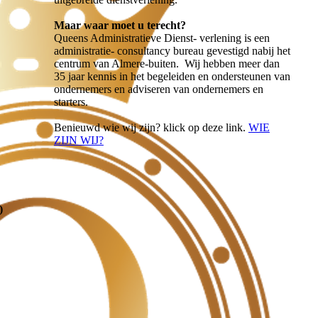
Maar waar moet u terecht?
Queens Administratieve Dienst- verlening is een
administratie- consultancy bureau gevestigd nabij het
centrum van Almere-buiten. Wij hebben meer dan
35 jaar kennis in het begeleiden en ondersteunen van
ondernemers en adviseren van ondernemers en
starters.
Benieuwd wie wij zijn? klick op deze link.
WIE
ZIJN WIJ?
)