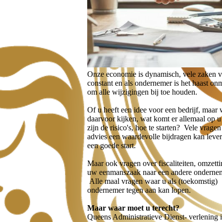
Onze economie is dynamisch, vele zaken 
constant en als ondernemer is het haast on
om alle wijzigingen bij toe houden.
Of u heeft een idee voor een bedrijf, maar
daarvoor kijken, wat komt er allemaal op 
zijn de risico's, hoe te starten? Vele vrage
advies een waardevolle bijdragen kan leve
een goede start.
Maar ook vragen over fiscaliteiten, omzett
uw eenmanszaak naar een andere onderne
Alle maal vragen waar u als (toekomstig)
ondernemer tegen aan kan lopen.
Maar waar moet u terecht?
Queens Administratieve Dienst- verlening i