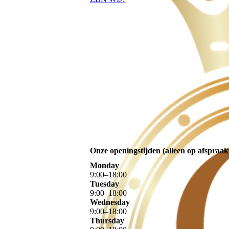
Onze openingstijden (alleen op afspraak
Monday
9
:
00
–
18
:
00
Tuesday
9
:
00
–
18
:
00
Wednesday
9
:
00
–
18
:
00
Thursday