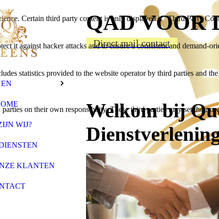
QAD VOOR 
ience. Certain third party content is only displayed if "Third Party Con
Direct mail contact
otect it against hacker attacks and to ensure a consistent and demand-ori
udes statistics provided to the website operator by third parties and the
EN
Welkom bij Que
HOME
parties on their own responsibility. These third parties may set their own
ZIJN WIJ?
Dienstverlenin
DIENSTEN
ONZE KLANTEN
NTACT